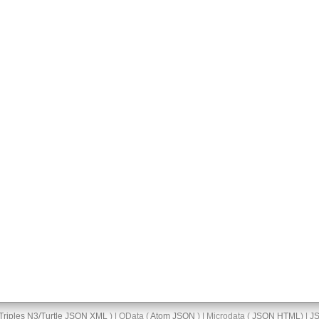
Triples
N3/Turtle
JSON
XML
) | OData (
Atom
JSON
) | Microdata (
JSON
HTML
) |
J