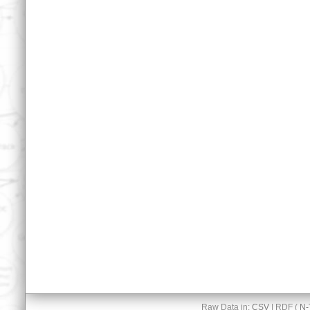
Raw Data in:
CSV
| RDF (
N-