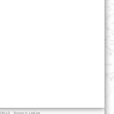
SON-LD
Browse in:
LodLive