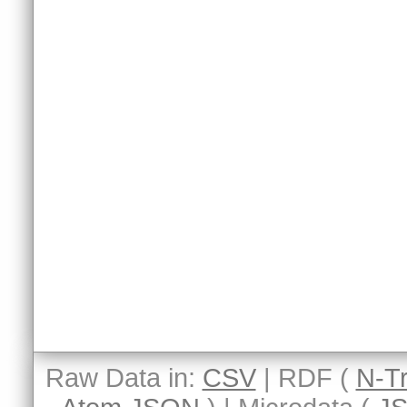
Raw Data in:
CSV
| RDF (
N-Tr