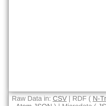
Raw Data in:
CSV
| RDF (
N-Tr