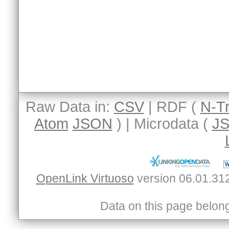
Raw Data in:
CSV
| RDF (
N-Tr
Atom
JSON
) | Microdata (
J
OpenLink Virtuoso
Data on this page belongs