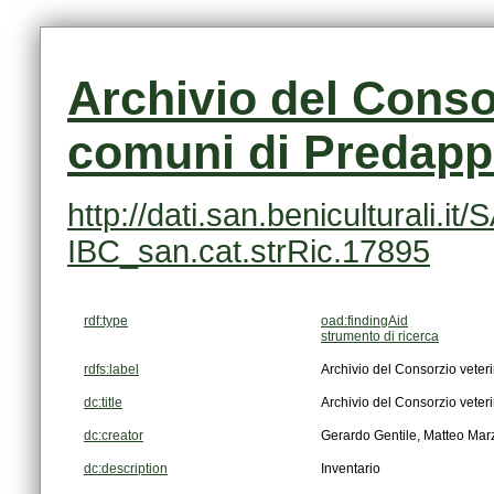
comuni di Predapp
IBC_san.cat.strRic.17895
rdf:type
oad:findingAid
strumento di ricerca
rdfs:label
Archivio del Consorzio veter
dc:title
Archivio del Consorzio veter
dc:creator
Gerardo Gentile, Matteo Ma
dc:description
Inventario