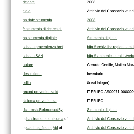
dc:date
2008
titolo
Archivio del Consorzio veter
ha date strumento
2008
è strumento di ricerca di
Archivio del Consorzio veter
ha strumento digitale
Strumento digitale
scheda provenienza href
http://archivi.ibc.regione.e
scheda SAN
http://san.beniculturali.it/w
autore
Gerardo Gentile, Matteo Ma
descrizione
Inventario
edito
0
(xsd:integer)
record provenienza id
IT-ER-IBC-AS00071-000000
sistema provenienza
IT-ER-IBC
dcterms:isReferencedBy
Strumento digitale
is
ha strumento di ricerca
of
Archivio del Consorzio veter
is
oad:has_findingAid
of
Archivio del Consorzio veter