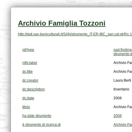
Archivio Famiglia Tozzoni
http://dati.san.beniculturali.it/SAN/strumento_IT-ER-IBC_san.cat.strRic
rdf:type
oad:finding
strumento d
rdfs:label
Archivio Fa
dc:title
Archivio Fa
dc:creator
Laura Berti
dc:description
Inventario
dc:date
2008
titolo
Archivio Fa
ha date strumento
2008
è strumento di ricerca di
Archivio Fa