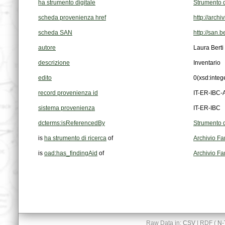
ha strumento digitale
Strumento d
scheda provenienza href
http://arch
scheda SAN
http://san.
autore
Laura Berti
descrizione
Inventario
edito
0
(xsd:integ
record provenienza id
IT-ER-IBC
sistema provenienza
IT-ER-IBC
dcterms:isReferencedBy
Strumento d
is
ha strumento di ricerca
of
Archivio Fa
is
oad:has_findingAid
of
Archivio Fa
Raw Data in:
CSV
| RDF (
N-