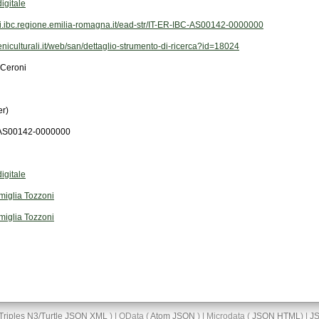
igitale
ivi.ibc.regione.emilia-romagna.it/ead-str/IT-ER-IBC-AS00142-0000000
beniculturali.it/web/san/dettaglio-strumento-di-ricerca?id=18024
 Ceroni
er)
-AS00142-0000000
igitale
miglia Tozzoni
miglia Tozzoni
Triples
N3/Turtle
JSON
XML
) | OData (
Atom
JSON
) | Microdata (
JSON
HTML
) |
J