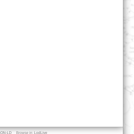
SON-LD
Browse in:
LodLive