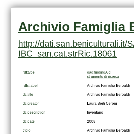
Archivio Famiglia 
IBC_san.cat.strRic.18061
rdf:type
oad:findingAid
strumento di ricerca
rdfs:label
Archivio Famiglia Beroaldi
dc:title
Archivio Famiglia Beroaldi
dc:creator
Laura Berti Ceroni
dc:description
Inventario
dc:date
2008
titolo
Archivio Famiglia Beroaldi