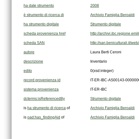
ha date strumento
2008
è strumento di ricerca di
Archivio Famiglia Beroaldi
ha strumento digitale
Strumento digitale
scheda provenienza href
http://archivi.ibc.regione.e
scheda SAN
http://san.beniculturali.it/w
autore
Laura Berti Ceroni
descrizione
Inventario
edito
0
(xsd:integer)
record provenienza id
IT-ER-IBC-AS00143-000000
sistema provenienza
IT-ER-IBC
dcterms:isReferencedBy
Strumento digitale
is
ha strumento di ricerca
of
Archivio Famiglia Beroaldi
is
oad:has_findingAid
of
Archivio Famiglia Beroaldi