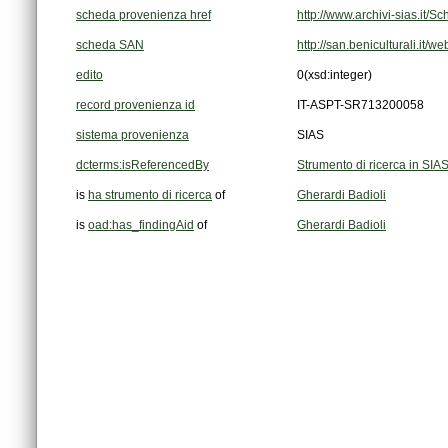
scheda provenienza href
http://www.archivi-sias.it/
scheda SAN
http://san.beniculturali.it/
edito
0
(xsd:integer)
record provenienza id
IT-ASPT-SR713200058
sistema provenienza
SIAS
dcterms:isReferencedBy
Strumento di ricerca in SIA
is
ha strumento di ricerca
of
Gherardi Badioli
is
oad:has_findingAid
of
Gherardi Badioli