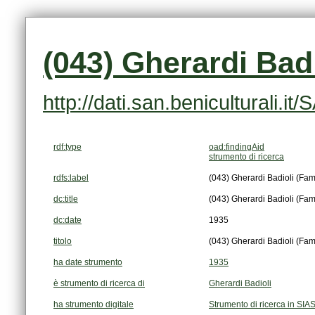
(043) Gherardi Badi
http://dati.san.beniculturali.
rdf:type
oad:findingAid
strumento di ricerca
rdfs:label
(043) Gherardi Badioli (Fam
dc:title
(043) Gherardi Badioli (Fam
dc:date
1935
titolo
(043) Gherardi Badioli (Fam
ha date strumento
1935
è strumento di ricerca di
Gherardi Badioli
ha strumento digitale
Strumento di ricerca in SIA