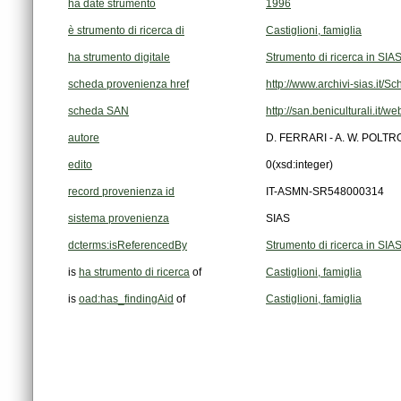
ha date strumento
1996
è strumento di ricerca di
Castiglioni, famiglia
ha strumento digitale
Strumento di ricerca in SIA
scheda provenienza href
http://www.archivi-sias.it/
scheda SAN
http://san.beniculturali.it/
autore
D. FERRARI - A. W. POLTR
edito
0
(xsd:integer)
record provenienza id
IT-ASMN-SR548000314
sistema provenienza
SIAS
dcterms:isReferencedBy
Strumento di ricerca in SIA
is
ha strumento di ricerca
of
Castiglioni, famiglia
is
oad:has_findingAid
of
Castiglioni, famiglia