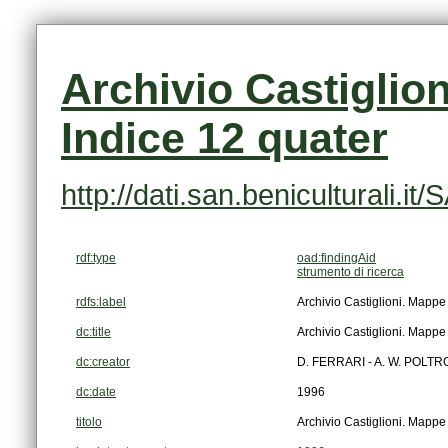
Indice 12 quater
http://dati.san.beniculturali.
rdf:type
oad:findingAid
strumento di ricerca
rdfs:label
Archivio Castiglioni. Mappe 
dc:title
Archivio Castiglioni. Mappe 
dc:creator
D. FERRARI - A. W. POLTR
dc:date
1996
titolo
Archivio Castiglioni. Mappe 