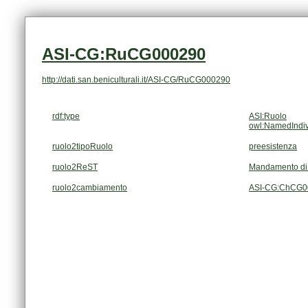
ASI-CG:RuCG000290
http://dati.san.beniculturali.it/ASI-CG/RuCG000290
rdf:type
ASI:Ruolo
owl:NamedIndiv
ruolo2tipoRuolo
preesistenza
ruolo2ReST
Mandamento di
ruolo2cambiamento
ASI-CG:ChCG0