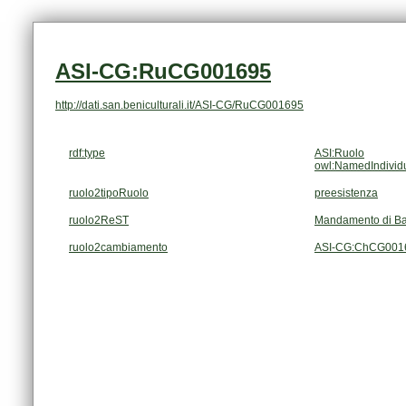
ASI-CG:RuCG001695
http://dati.san.beniculturali.it/ASI-CG/RuCG001695
rdf:type
ASI:Ruolo
owl:NamedIndivid
ruolo2tipoRuolo
preesistenza
ruolo2ReST
Mandamento di Ba
ruolo2cambiamento
ASI-CG:ChCG001