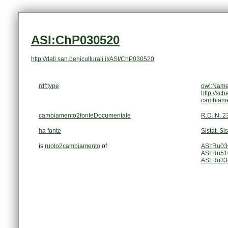
ASI:ChP030520
http://dati.san.beniculturali.it/ASI/ChP030520
rdf:type
owl:Name
http://sc
cambiam
cambiamento2fonteDocumentale
R.D. N. 2
ha fonte
Sistat. Si
is
ruolo2cambiamento
of
ASI:Ru0
ASI:Ru5
ASI:Ru3