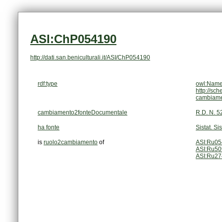
ASI:ChP054190
http://dati.san.beniculturali.it/ASI/ChP054190
rdf:type
owl:Name
http://sc
cambiam
cambiamento2fonteDocumentale
R.D. N. 5
ha fonte
Sistat. Si
is
ruolo2cambiamento
of
ASI:Ru0
ASI:Ru5
ASI:Ru2