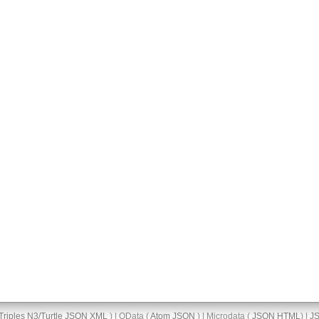
Triples
N3/Turtle
JSON
XML
) | OData (
Atom
JSON
) | Microdata (
JSON
HTML
) |
J