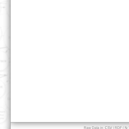
Raw Data in:
CSV
| RDF (
N-