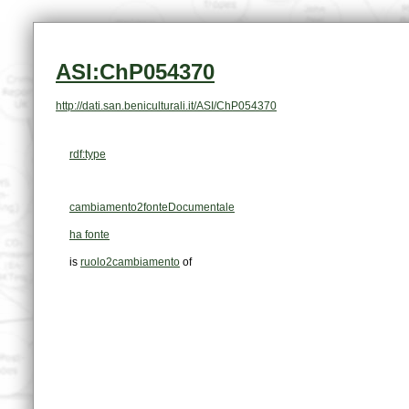
ASI:ChP054370
http://dati.san.beniculturali.it/ASI/ChP054370
rdf:type
cambiamento2fonteDocumentale
ha fonte
is
ruolo2cambiamento
of