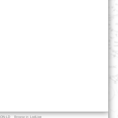
SON-LD
Browse in:
LodLive