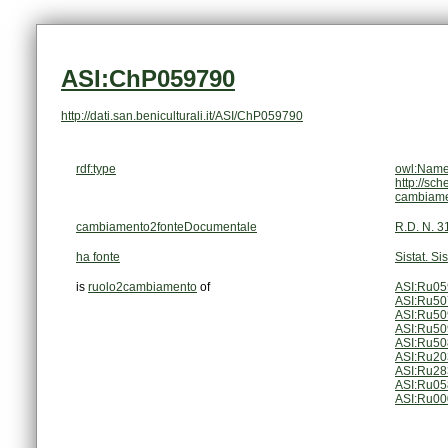
ASI:ChP059790
http://dati.san.beniculturali.it/ASI/ChP059790
rdf:type
owl:Name
http://sc
cambiam
cambiamento2fonteDocumentale
R.D. N. 3
ha fonte
Sistat. Si
is
ruolo2cambiamento
of
ASI:Ru0
ASI:Ru5
ASI:Ru5
ASI:Ru5
ASI:Ru5
ASI:Ru2
ASI:Ru2
ASI:Ru0
ASI:Ru0