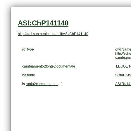
ASI:ChP141140
http://dati.san.beniculturali.it/ASI/ChP141140
rdf:type
owl:Name
http://sc
cambiame
cambiamento2fonteDocumentale
LEGGE N.
ha fonte
Sistat. Si
is
ruolo2cambiamento
of
ASI:Ru14