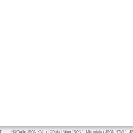
Triples
N3/Turtle
JSON
XML
) | OData (
Atom
JSON
) | Microdata (
JSON
HTML
) |
J