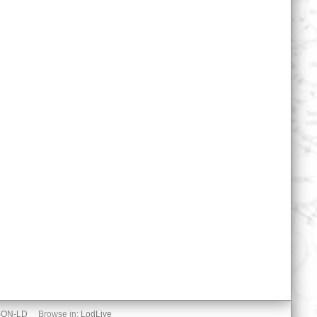
SON-LD
Browse in:
LodLive