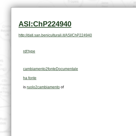
ASI:ChP224940
http://dati.san.beniculturali.it/ASI/ChP224940
rdf:type
cambiamento2fonteDocumentale
ha fonte
is
ruolo2cambiamento
of