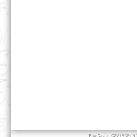
Raw Data in:
CSV
| RDF (
N-