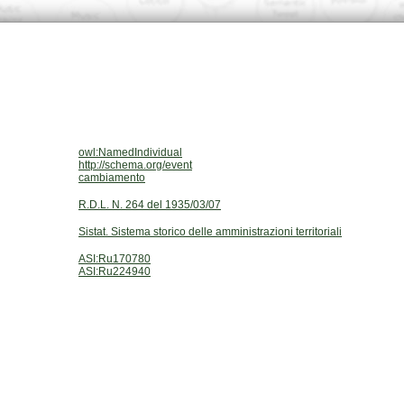
owl:NamedIndividual
http://schema.org/event
cambiamento
R.D.L. N. 264 del 1935/03/07
Sistat. Sistema storico delle amministrazioni territoriali
ASI:Ru170780
ASI:Ru224940