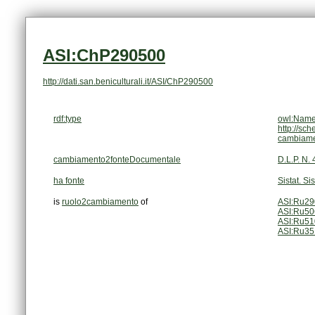
ASI:ChP290500
http://dati.san.beniculturali.it/ASI/ChP290500
rdf:type
owl:Name
http://sc
cambiam
cambiamento2fonteDocumentale
D.L.P. N.
ha fonte
Sistat. Si
is
ruolo2cambiamento
of
ASI:Ru2
ASI:Ru5
ASI:Ru5
ASI:Ru3