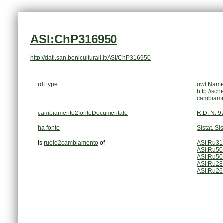
ASI:ChP316950
http://dati.san.beniculturali.it/ASI/ChP316950
rdf:type
owl:Name
http://sc
cambiam
cambiamento2fonteDocumentale
R.D. N. 9
ha fonte
Sistat. Si
is
ruolo2cambiamento
of
ASI:Ru3
ASI:Ru5
ASI:Ru5
ASI:Ru2
ASI:Ru2