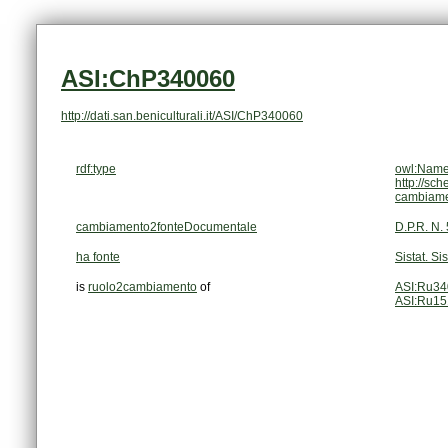
ASI:ChP340060
http://dati.san.beniculturali.it/ASI/ChP340060
rdf:type
owl:Name
http://sc
cambiam
cambiamento2fonteDocumentale
D.P.R. N.
ha fonte
Sistat. Si
is
ruolo2cambiamento
of
ASI:Ru3
ASI:Ru1