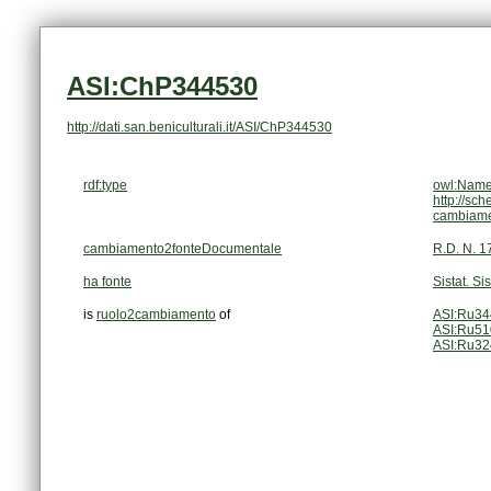
ASI:ChP344530
http://dati.san.beniculturali.it/ASI/ChP344530
rdf:type
owl:Name
http://sc
cambiam
cambiamento2fonteDocumentale
R.D. N. 1
ha fonte
Sistat. Si
is
ruolo2cambiamento
of
ASI:Ru3
ASI:Ru5
ASI:Ru3