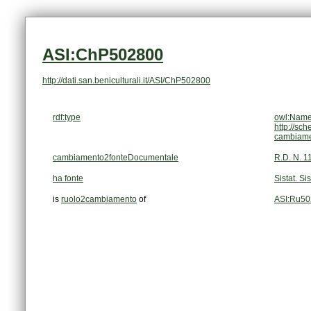
ASI:ChP502800
http://dati.san.beniculturali.it/ASI/ChP502800
rdf:type
owl:Name
http://sc
cambiam
cambiamento2fonteDocumentale
R.D. N. 1
ha fonte
Sistat. Si
is
ruolo2cambiamento
of
ASI:Ru5