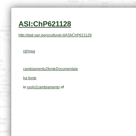
ASI:ChP621128
http://dati.san.beniculturali.it/ASI/ChP621128
rdf:type
cambiamento2fonteDocumentale
ha fonte
is
ruolo2cambiamento
of