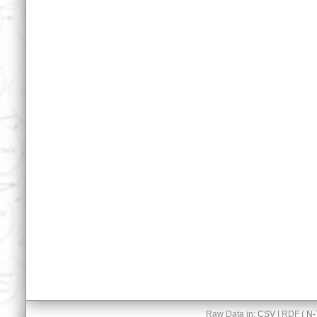
Raw Data in:
CSV
| RDF (
N-