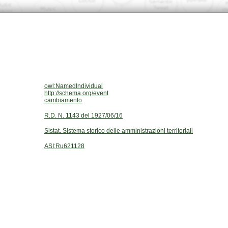
owl:NamedIndividual
http://schema.org/event
cambiamento
R.D. N. 1143 del 1927/06/16
Sistat. Sistema storico delle amministrazioni territoriali
ASI:Ru621128