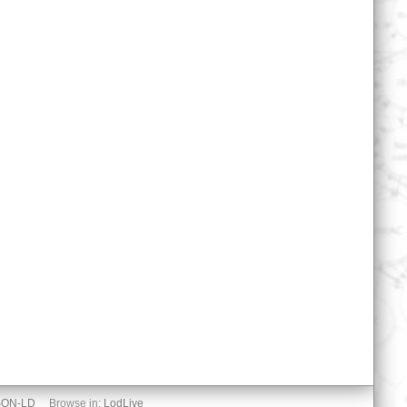
SON-LD
Browse in:
LodLive