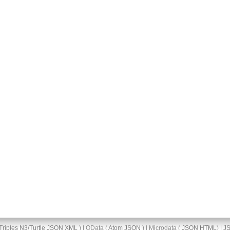
Triples
N3/Turtle
JSON
XML
) | OData (
Atom
JSON
) | Microdata (
JSON
HTML
) |
J