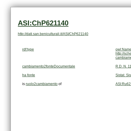
ASI:ChP621140
http://dati.san.beniculturali.it/ASI/ChP621140
rdf:type
owl:Name
http://sc
cambiam
cambiamento2fonteDocumentale
R.D. N. 1
ha fonte
Sistat. Si
is
ruolo2cambiamento
of
ASI:Ru62