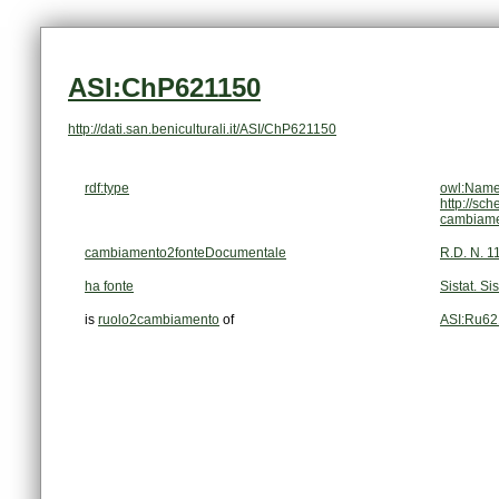
ASI:ChP621150
http://dati.san.beniculturali.it/ASI/ChP621150
rdf:type
owl:Name
http://sc
cambiam
cambiamento2fonteDocumentale
R.D. N. 1
ha fonte
Sistat. Si
is
ruolo2cambiamento
of
ASI:Ru62