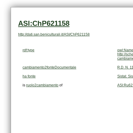
ASI:ChP621158
http://dati.san.beniculturali.it/ASI/ChP621158
rdf:type
owl:Name
http://sc
cambiam
cambiamento2fonteDocumentale
R.D. N. 1
ha fonte
Sistat. Si
is
ruolo2cambiamento
of
ASI:Ru62