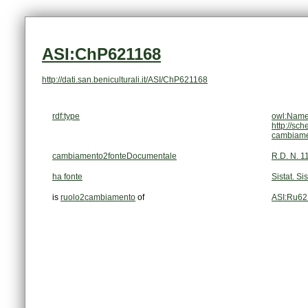
ASI:ChP621168
http://dati.san.beniculturali.it/ASI/ChP621168
rdf:type
owl:Name
http://sc
cambiam
cambiamento2fonteDocumentale
R.D. N. 1
ha fonte
Sistat. Si
is
ruolo2cambiamento
of
ASI:Ru62