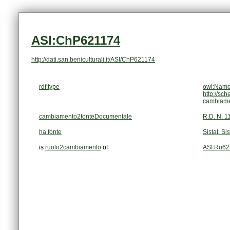
ASI:ChP621174
http://dati.san.beniculturali.it/ASI/ChP621174
rdf:type
owl:Name
http://sc
cambiam
cambiamento2fonteDocumentale
R.D. N. 1
ha fonte
Sistat. Si
is
ruolo2cambiamento
of
ASI:Ru62