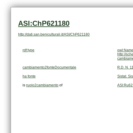
ASI:ChP621180
http://dati.san.beniculturali.it/ASI/ChP621180
rdf:type
owl:Name
http://sc
cambiam
cambiamento2fonteDocumentale
R.D. N. 1
ha fonte
Sistat. Si
is
ruolo2cambiamento
of
ASI:Ru62