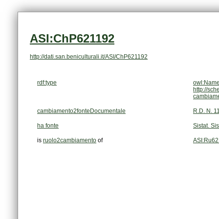
ASI:ChP621192
http://dati.san.beniculturali.it/ASI/ChP621192
rdf:type
owl:Name
http://sc
cambiam
cambiamento2fonteDocumentale
R.D. N. 1
ha fonte
Sistat. Si
is
ruolo2cambiamento
of
ASI:Ru62