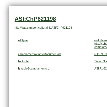
ASI:ChP621198
http://dati.san.beniculturali.it/ASI/ChP621198
rdf:type
owl:Name
http://sc
cambiam
cambiamento2fonteDocumentale
R.D. N. 1
ha fonte
Sistat. Si
is
ruolo2cambiamento
of
ASI:Ru62