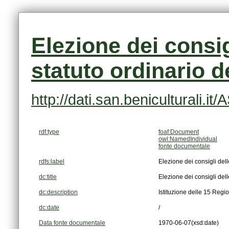
statuto ordinario d
http://dati.san.beniculturali.i
rdf:type
foaf:Document
owl:NamedIndividual
fonte documentale
rdfs:label
Elezione dei consigli dell
dc:title
Elezione dei consigli dell
dc:description
Istituzione delle 15 Regio
dc:date
/
Data fonte documentale
1970-06-07
(xsd:date)