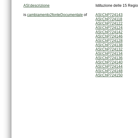
ASI:descrizione
Istituzione delle 15 Regio
is
cambiamento2fonteDocumentale
of
ASI:ChP724143
ASI:ChP724118
ASI:ChP724122
ASI:ChP724124
ASI:ChP724142
ASI:ChP724146
ASI:ChP724128
ASI:ChP724138
ASI:ChP724132
ASI:ChP724134
ASI:ChP724136
ASI:ChP724140
ASI:ChP724144
ASI:ChP724148
ASI:ChP724150