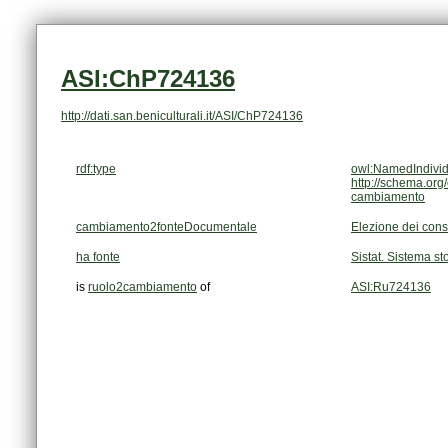
ASI:ChP724136
http://dati.san.beniculturali.it/ASI/ChP724136
rdf:type
owl:NamedIndivid
http://schema.org
cambiamento
cambiamento2fonteDocumentale
Elezione dei consi
ha fonte
Sistat. Sistema sto
is
ruolo2cambiamento
of
ASI:Ru724136