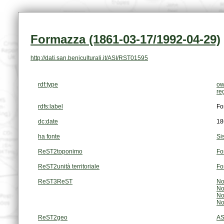
Formazza (1861-03-17/1992-04-29)
http://dati.san.beniculturali.it/ASI/RST01595
rdf:type
ow
re
rdfs:label
Fo
dc:date
18
ha fonte
Si
ReST2toponimo
Fo
ReST2unità territoriale
Fo
ReST3ReST
No
No
No
No
ReST2geo
AS