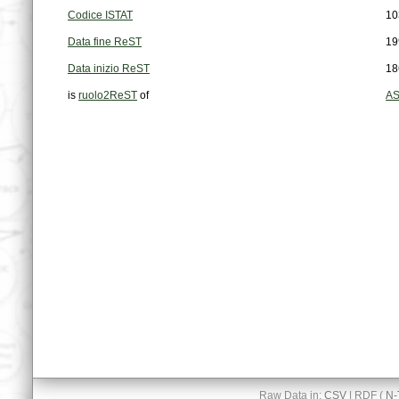
Codice ISTAT
10
Data fine ReST
19
Data inizio ReST
18
is
ruolo2ReST
of
AS
Raw Data in:
CSV
| RDF (
N-