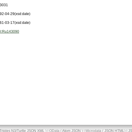
3031
92-04-29
(xsd:date)
61-03-17
(xsd:date)
I:Ru143090
Triples
N3/Turtle
JSON
XML
) | OData (
Atom
JSON
) | Microdata (
JSON
HTML
) |
J