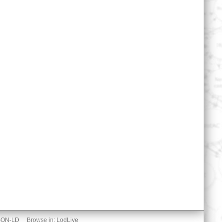
SON-LD
Browse in:
LodLive