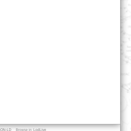
SON-LD
Browse in:
LodLive