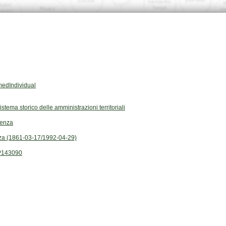
edIndividual
Sistema storico delle amministrazioni territoriali
tenza
a (1861-03-17/1992-04-29)
P143090