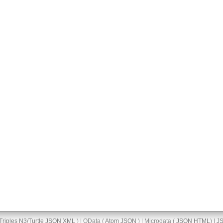
Triples
N3/Turtle
JSON
XML
) | OData (
Atom
JSON
) | Microdata (
JSON
HTML
) |
J