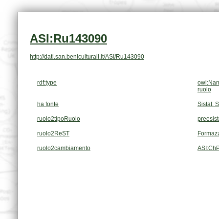
ASI:Ru143090
http://dati.san.beniculturali.it/ASI/Ru143090
rdf:type
owl:Nam
ruolo
ha fonte
Sistat. 
ruolo2tipoRuolo
preesis
ruolo2ReST
Formazz
ruolo2cambiamento
ASI:Ch