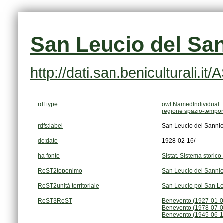
San Leucio del San
http://dati.san.beniculturali.i
rdf:type
owl:NamedIndividual
regione spazio-tempor
rdfs:label
San Leucio del Sannio
dc:date
1928-02-16/
ha fonte
Sistat. Sistema storico 
ReST2toponimo
San Leucio del Sanni
ReST2unità territoriale
San Leucio poi San Le
ReST3ReST
Benevento (1927-01-0
Benevento (1978-07-0
Benevento (1945-06-1