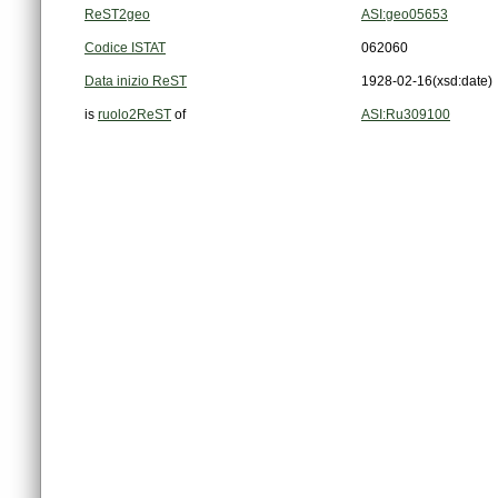
ReST2geo
ASI:geo05653
Codice ISTAT
062060
Data inizio ReST
1928-02-16
(xsd:date)
is
ruolo2ReST
of
ASI:Ru309100