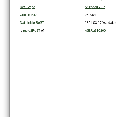
ReST2geo
ASI:geo05657
Codice ISTAT
062064
Data inizio ReST
1861-03-17
(xsd:date)
is
ruolo2ReST
of
ASI:Ru310260