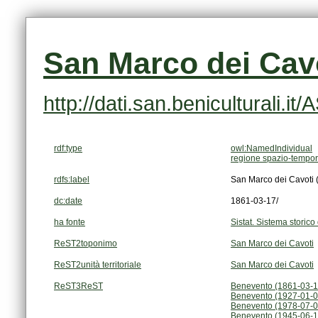
San Marco dei Cavo
http://dati.san.beniculturali.i
rdf:type
owl:NamedIndividual
regione spazio-tempor
rdfs:label
San Marco dei Cavoti 
dc:date
1861-03-17/
ha fonte
Sistat. Sistema storico 
ReST2toponimo
San Marco dei Cavoti
ReST2unità territoriale
San Marco dei Cavoti
ReST3ReST
Benevento (1861-03-1
Benevento (1927-01-0
Benevento (1978-07-0
Benevento (1945-06-1