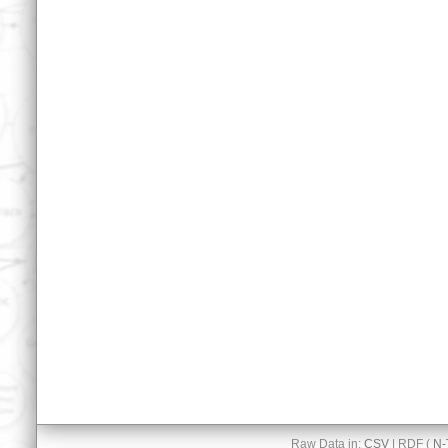
Raw Data in:
CSV
| RDF (
N-