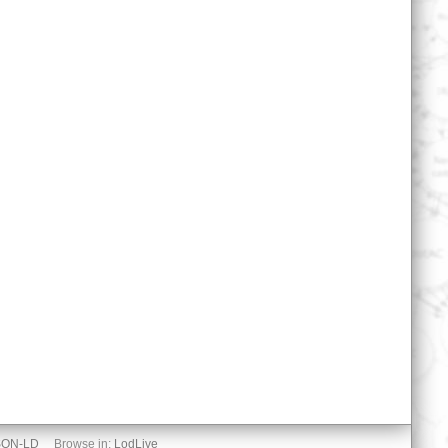
SON-LD
Browse in:
LodLive