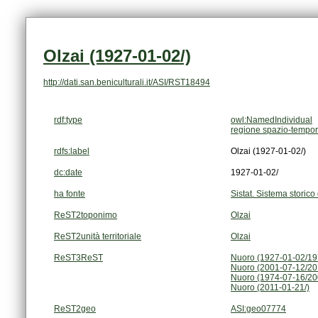
Olzai (1927-01-02/)
http://dati.san.beniculturali.it/ASI/RST18494
rdf:type
owl:NamedIndividual
regione spazio-tempor
rdfs:label
Olzai (1927-01-02/)
dc:date
1927-01-02/
ha fonte
Sistat. Sistema storico 
ReST2toponimo
Olzai
ReST2unità territoriale
Olzai
ReST3ReST
Nuoro (1927-01-02/19
Nuoro (2001-07-12/20
Nuoro (1974-07-16/20
Nuoro (2011-01-21/)
ReST2geo
ASI:geo07774