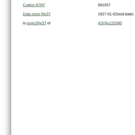
Codice ISTAT
091057
Data inizio ReST
1927-01-02
(xsd:date)
is
ruolo2ReST
of
ASI:Ru232080