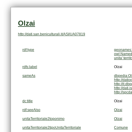
Olzai
http://dati.san.beniculturali.it/ASI/UA07819
rdf:type
geonames:
owl:NamedI
unita' territ
rdfs:label
Olzai
sameAs
dbpedia:Ol
http://datio
http://it.d
http://dati
http://spc
dc:title
Olzai
rdf:seeAlso
Olzai
unitaTerritoriale2toponimo
Olzai
unitaTerritoriale2tipoUnitaTerritoriale
Comune