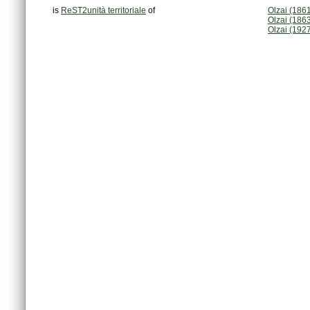
is
ReST2unità territoriale
of
Olzai (186
Olzai (186
Olzai (192