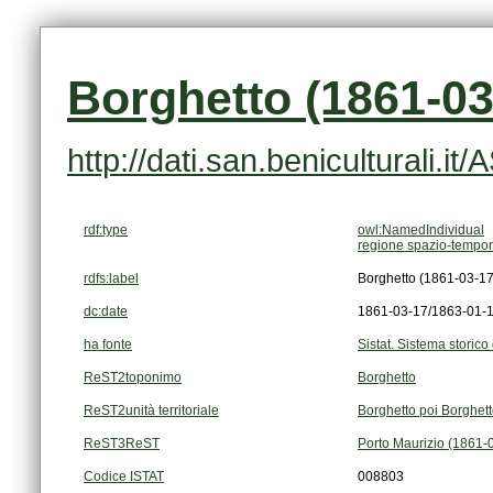
Borghetto (1861-03
http://dati.san.beniculturali.i
rdf:type
owl:NamedIndividual
regione spazio-tempor
rdfs:label
Borghetto (1861-03-1
dc:date
1861-03-17/1863-01-
ha fonte
Sistat. Sistema storico 
ReST2toponimo
Borghetto
ReST2unità territoriale
Borghetto poi Borghet
ReST3ReST
Porto Maurizio (1861-
Codice ISTAT
008803