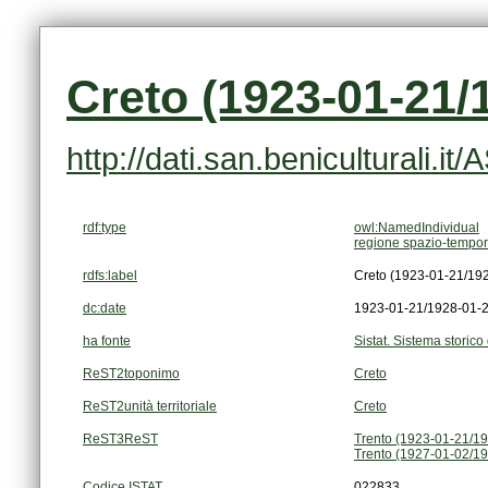
Creto (1923-01-21/
http://dati.san.beniculturali.i
rdf:type
owl:NamedIndividual
regione spazio-tempor
rdfs:label
Creto (1923-01-21/19
dc:date
1923-01-21/1928-01-
ha fonte
Sistat. Sistema storico 
ReST2toponimo
Creto
ReST2unità territoriale
Creto
ReST3ReST
Trento (1923-01-21/1
Trento (1927-01-02/1
Codice ISTAT
022833