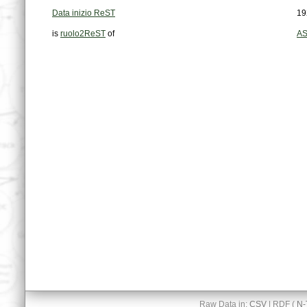
Data inizio ReST
19
is
ruolo2ReST
of
AS
Raw Data in:
CSV
| RDF (
N-