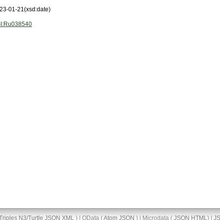
23-01-21
(xsd:date)
I:Ru038540
Triples
N3/Turtle
JSON
XML
) | OData (
Atom
JSON
) | Microdata (
JSON
HTML
) |
J