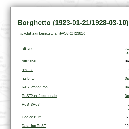
Borghetto (1923-01-21/1928-03-10)
http://dati.san.beniculturali.it/ASI/RST23816
rdf:type
ow
re
rdfs:label
Bo
dc:date
19
ha fonte
Si
ReST2toponimo
Bo
ReST2unità territoriale
Bo
ReST3ReST
Tr
Tr
Codice ISTAT
02
Data fine ReST
19