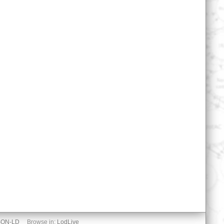
SON-LD
Browse in:
LodLive