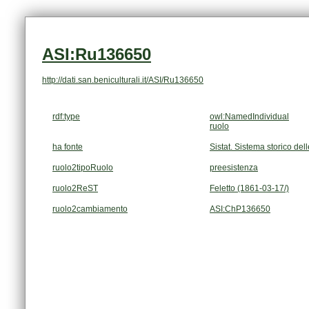
ASI:Ru136650
http://dati.san.beniculturali.it/ASI/Ru136650
rdf:type
owl:NamedIndividual
ruolo
ha fonte
Sistat. Sistema storico dell
ruolo2tipoRuolo
preesistenza
ruolo2ReST
Feletto (1861-03-17/)
ruolo2cambiamento
ASI:ChP136650