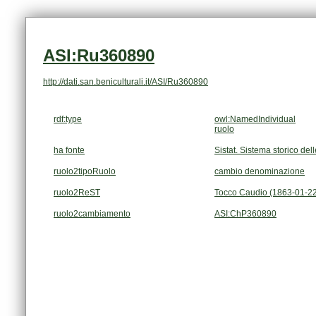
ASI:Ru360890
http://dati.san.beniculturali.it/ASI/Ru360890
rdf:type
owl:NamedIndividual
ruolo
ha fonte
Sistat. Sistema storico dell
ruolo2tipoRuolo
cambio denominazione
ruolo2ReST
Tocco Caudio (1863-01-22
ruolo2cambiamento
ASI:ChP360890