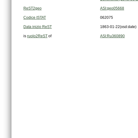
ReST2geo
ASI:geo05668
Codice ISTAT
062075
Data inizio ReST
1863-01-22
(xsd:date)
is
ruolo2ReST
of
ASI:Ru360890