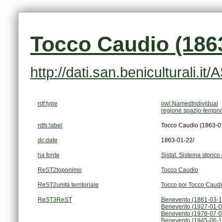
Tocco Caudio (1863
http://dati.san.beniculturali.i
rdf:type
owl:NamedIndividual
regione spazio-tempor
rdfs:label
Tocco Caudio (1863-0
dc:date
1863-01-22/
ha fonte
Sistat. Sistema storico 
ReST2toponimo
Tocco Caudio
ReST2unità territoriale
Tocco poi Tocco Caud
ReST3ReST
Benevento (1861-03-1
Benevento (1927-01-0
Benevento (1978-07-0
Benevento (1945-06-1