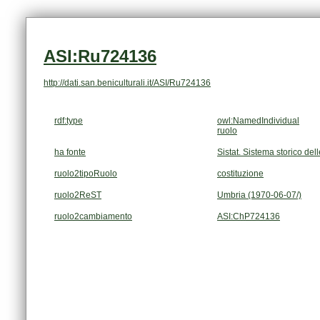
ASI:Ru724136
http://dati.san.beniculturali.it/ASI/Ru724136
rdf:type
owl:NamedIndividual
ruolo
ha fonte
Sistat. Sistema storico dell
ruolo2tipoRuolo
costituzione
ruolo2ReST
Umbria (1970-06-07/)
ruolo2cambiamento
ASI:ChP724136