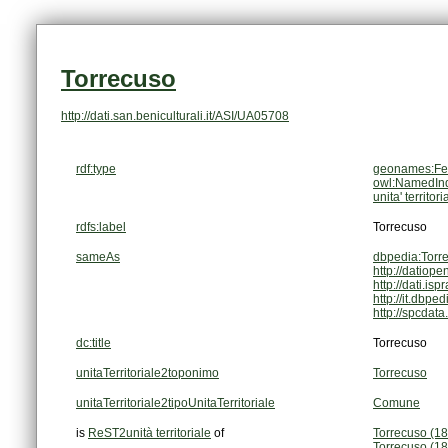
Torrecuso
http://dati.san.beniculturali.it/ASI/UA05708
rdf:type
geonames:Fe
owl:NamedInd
unita' territori
rdfs:label
Torrecuso
sameAs
dbpedia:Torr
http://datiope
http://dati.is
http://it.dbpe
http://spcdat
dc:title
Torrecuso
unitaTerritoriale2toponimo
Torrecuso
unitaTerritoriale2tipoUnitaTerritoriale
Comune
is
ReST2unità territoriale
of
Torrecuso (18
Torrecuso (1