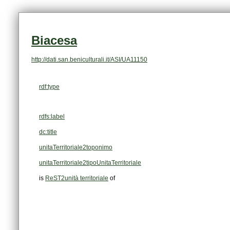
Biacesa
http://dati.san.beniculturali.it/ASI/UA11150
rdf:type
rdfs:label
dc:title
unitaTerritoriale2toponimo
unitaTerritoriale2tipoUnitaTerritoriale
is
ReST2unità territoriale
of