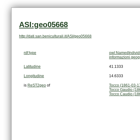
ASI:geo05668
http://dati.san.beniculturali.it/ASI/geo05668
rdf:type
owl:NamedIndivid
informazioni geog
Latitudine
41.1333
Longitudine
14.6333
is
ReST2geo
of
Tocco (1861-03-1
Tocco Gaudio (18
Tocco Caudio (18